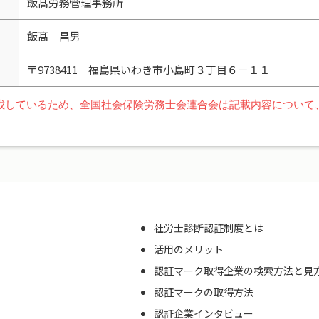
飯髙労務管理事務所
飯髙 昌男
〒9738411 福島県いわき市小島町３丁目６－１１
載しているため、全国社会保険労務士会連合会は記載内容について
社労士診断認証制度とは
活用のメリット
認証マーク取得企業の検索方法と見
認証マークの取得方法
認証企業インタビュー