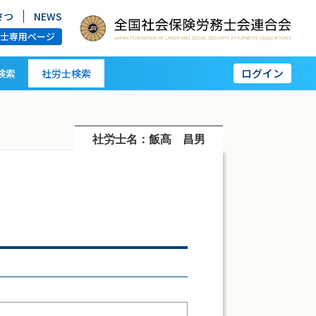
さつ
NEWS
労士専用ページ
ログイン
検索
社労士検索
社労士名：飯髙 昌男