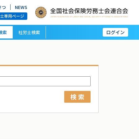
さつ
NEWS
労士専用ページ
ログイン
検索
社労士検索
検 索