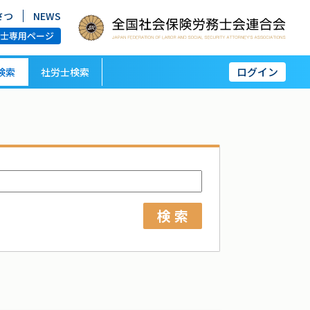
さつ
NEWS
労士専用ページ
ログイン
検索
社労士検索
検 索